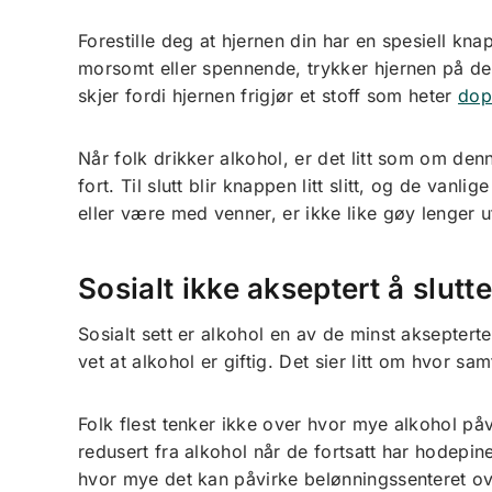
Forestille deg at hjernen din har en spesiell kn
morsomt eller spennende, trykker hjernen på d
skjer fordi hjernen frigjør et stoff som heter
dop
Når folk drikker alkohol, er det litt som om de
fort. Til slutt blir knappen litt slitt, og de vanl
eller være med venner, er ikke like gøy lenger u
Sosialt ikke akseptert å slutt
Sosialt sett er alkohol en av de minst aksepterte
vet at alkohol er giftig. Det sier litt om hvor s
Folk flest tenker ikke over hvor mye alkohol påv
redusert fra alkohol når de fortsatt har hodepine
hvor mye det kan påvirke belønningssenteret ove