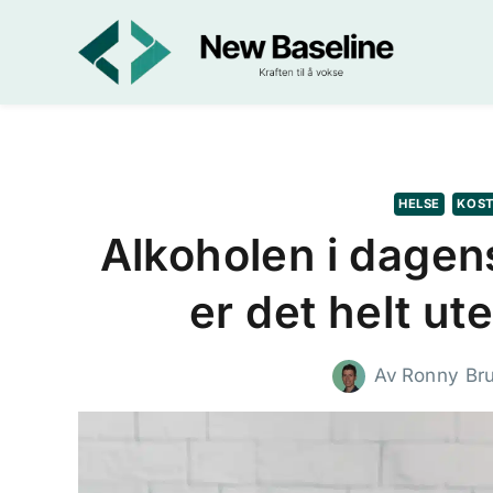
Skip
to
content
HELSE
KOS
Alkoholen i dagen
er det helt ut
Av
Ronny Br