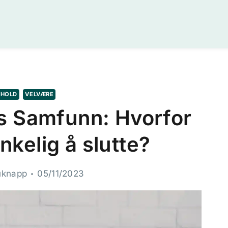
THOLD
VELVÆRE
s Samfunn: Hvorfor
enkelig å slutte?
uknapp
05/11/2023