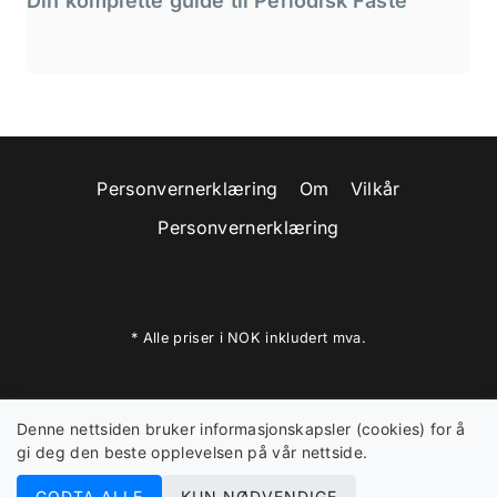
Din komplette guide til Periodisk Faste
Personvernerklæring
Om
Vilkår
Personvernerklæring
* Alle priser i NOK inkludert mva.
Denne nettsiden bruker informasjonskapsler (cookies) for å
gi deg den beste opplevelsen på vår nettside.
© 2026 New Baseline - Digital Trend AS -
925 626 937
GODTA ALLE
KUN NØDVENDIGE