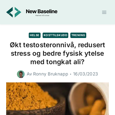
Skip
to
content
HELSE
KOSTTILSKUDD
TRENING
Økt testosteronnivå, redusert
stress og bedre fysisk ytelse
med tongkat ali?
Av
Ronny Bruknapp
16/03/2023