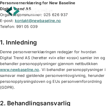
Skip
Personvernerklæring for New Baseline
to
Digital Trend AS
content
Organisasjonsnummer: 925 626 937
E-post:
kontakt@newbaseline.no
Telefon: 991 05 039
1. Innledning
Denne personvernerklæringen redegjør for hvordan
Digital Trend AS (heretter «vi» eller «oss») samler inn og
behandler personopplysninger gjennom nettbutikken
www.newbaseline.no
. Vi behandler personopplysninger i
samsvar med gjeldende personvernlovgivning, herunder
personopplysningsloven og EUs personvernforordning
(GDPR).
2. Behandlingsansvarlig