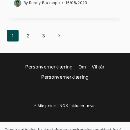
By
Ronny Bruknapp
16/08/2023
Page
Next
1
2
3
navigation
Page
Personvernerklæring
Om
Vilkår
Personvernerklæring
* Alle priser i NOK inkludert mva.
Denne nettsiden bruker informasjonskapsler (cookies) for å