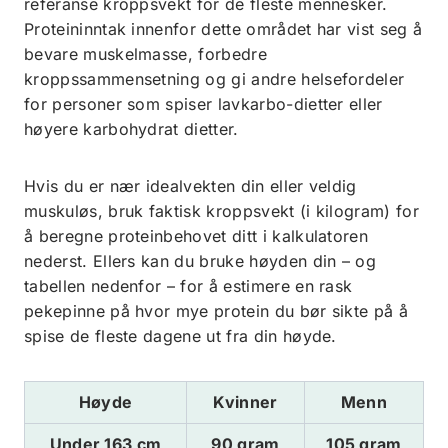
referanse kroppsvekt for de fleste mennesker.
Proteininntak innenfor dette området har vist seg å
bevare muskelmasse, forbedre
kroppssammensetning og gi andre helsefordeler
for personer som spiser lavkarbo-dietter eller
høyere karbohydrat dietter.
Hvis du er nær idealvekten din eller veldig
muskuløs, bruk faktisk kroppsvekt (i kilogram) for
å beregne proteinbehovet ditt i kalkulatoren
nederst. Ellers kan du bruke høyden din – og
tabellen nedenfor – for å estimere en rask
pekepinne på hvor mye protein du bør sikte på å
spise de fleste dagene ut fra din høyde.
Høyde
Kvinner
Menn
Under 163 cm
90 gram
105 gram