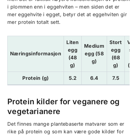
i plommen enn i eggehviten – men siden det er
mer eggehvite i egget, betyr det at eggehviten gir
mer protein totalt sett.
Liten
Stort
Vel
Medium
egg
egg
sto
Næringsinformasjon
egg (58
(48
(68
eg
g)
g)
g)
(78
Protein (g)
5.2
6.4
7.5
8.
Protein kilder for veganere og
vegetarianere
Det finnes mange plantebaserte matvarer som er
rike på protein og som kan være gode kilder for