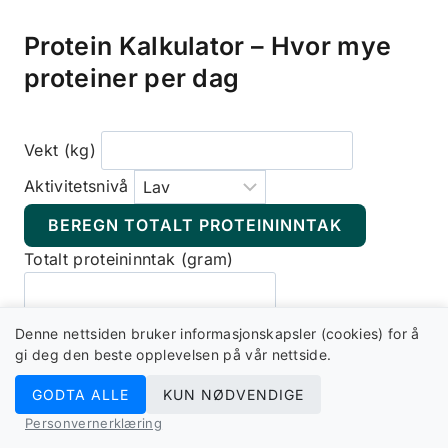
Protein Kalkulator – Hvor mye
proteiner per dag
Vekt (kg)
Aktivitetsnivå
BEREGN TOTALT PROTEININNTAK
Totalt proteininntak (gram)
Denne nettsiden bruker informasjonskapsler (cookies) for å
Anbefalt protein per dag fra kalkulatoren er bare
gi deg den beste opplevelsen på vår nettside.
et utgangspunkt. Du vil få en mer nøyaktig
GODTA ALLE
KUN NØDVENDIGE
anbefaling om du leser hele artikkelen og tar
hensyn til individuelle forskjeller. Det er viktig å
Personvernerklæring
alltid rådføre seg med lege eller annen kyndig