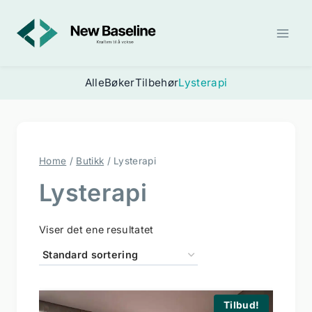
Skip
to
content
Alle
Bøker
Tilbehør
Lysterapi
Home
/
Butikk
/
Lysterapi
Lysterapi
Viser det ene resultatet
Tilbud!