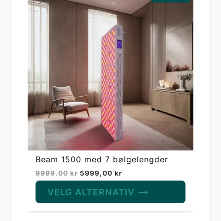
Beam 1500 med 7 bølgelengder
Opprinnelig
Nåværende
9999,00
kr
5999,00
kr
pris
pris
VELG ALTERNATIV
var:
er:
9999,00 kr.
5999,00 kr.
Dette