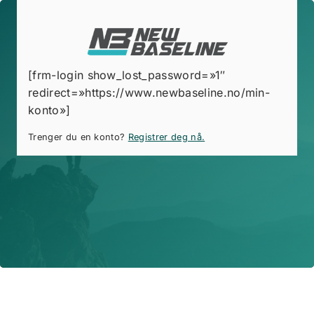
Skip
to
content
[frm-login show_lost_password=»1″
redirect=»https://www.newbaseline.no/min-
konto»]
Trenger du en konto?
Registrer deg nå.